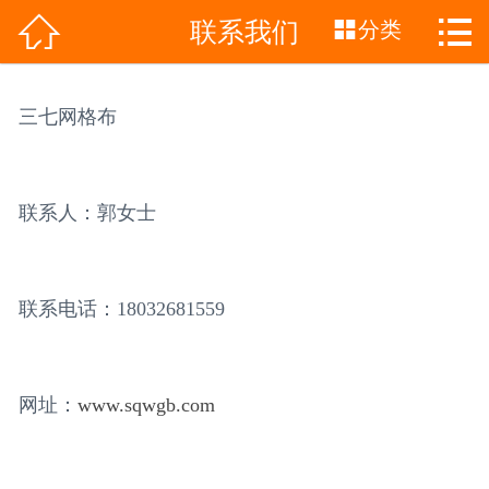



联系我们
网站首页
分类

关于我们
三七网格布
产品展示
荣誉资质
联系人：郭女士
新闻动态
成功案例
联系电话：18032681559
留言反馈
网址：
www.sqwgb.com
人才招聘
联系我们