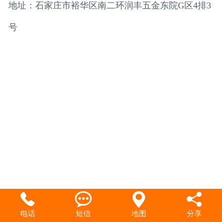
地址：石家庄市裕华区南二环润丰五金东院G区4排3
土工布
号




电话
短信
地图
分享