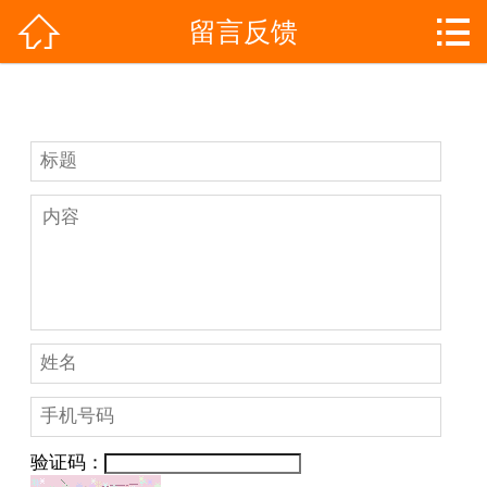


留言反馈
网站首页

关于我们
产品展示
荣誉资质
新闻动态
成功案例
留言反馈
人才招聘
验证码：
联系我们