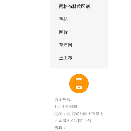
网格布材质区别
毛毡
网片
草坪网
土工布
咨询热线
17531918888
地址：河北省石家庄市华明
五金城A区17排1-2号
传真：