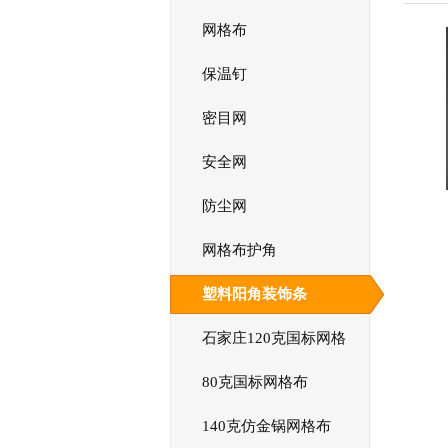
网格布
保温钉
密目网
安全网
防尘网
网格布护角
塑料阳角装饰条
石家庄120克国标网格
布
80克国标网格布
140克仿金锅网格布