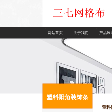
网站首页
关于我们
产品展
塑料阳角装饰条
塑料