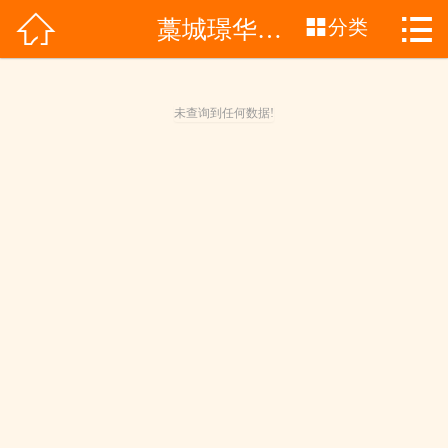



藁城璟华苑项目
网站首页
分类

关于我们
未查询到任何数据!
产品展示
荣誉资质
新闻动态
成功案例
留言反馈
人才招聘
联系我们