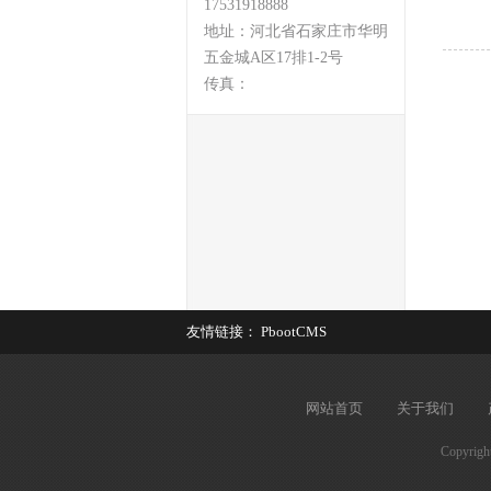
17531918888
地址：河北省石家庄市华明
五金城A区17排1-2号
传真：
友情链接：
PbootCMS
网站首页
关于我们
Copyr