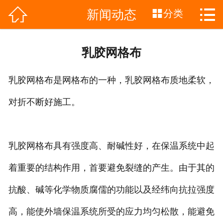



新闻动态
网站首页
分类

关于我们
乳胶网格布
产品展示
乳胶网格布是网格布的一种，乳胶网格布质地柔软，
荣誉资质
对折不断好施工。
新闻动态
成功案例
乳胶网格布具有强度高、耐碱性好，在保温系统中起
留言反馈
着重要的结构作用，首要避免裂缝的产生。由于其的
抗酸、碱等化学物质腐儒的功能以及经纬向抗拉强度
人才招聘
高，能使外墙保温系统所受的应力均匀松散，能避免
联系我们